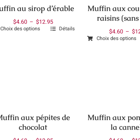
ffin au sirop d’érable
Muffin aux cour
raisins (sans
Plage
$
4.60
–
$
12.95
Choix des options
Détails
de
$
4.60
–
$
1
prix :
Choix des options
uit
Ce
$4.60
produit
à
ieurs
a
$12.95
ations.
plusieurs
variations.
ions
Les
vent
options
peuvent
isies
être
uffin aux pépites de
Muffin aux po
choisies
chocolat
la canne
sur
e
la