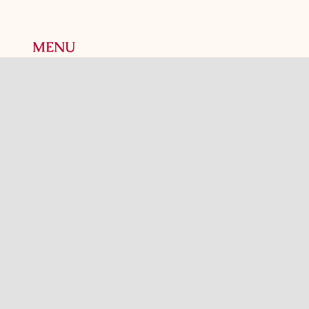
MENU
Accueil
Notre histoire
Prêt-à-manger
Boutique
Heures d’ouverture
Politique de confidentialité
Contact