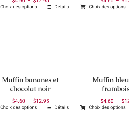
Plage
$
4.60
–
$
12.95
$
4.60
–
$
1
page
Choix des options
Détails
Choix des options
de
Ce
uit
du
prix :
uit
produit
produit
$4.60
a
à
ieurs
plusieurs
$12.95
ations.
variations.
Les
ions
options
vent
peuvent
être
Muffin bananes et
Muffin bleu
isies
choisies
chocolat noir
framboi
sur
la
Plage
$
4.60
–
$
12.95
$
4.60
–
$
1
e
page
Choix des options
Détails
Choix des options
de
Ce
du
prix :
uit
produit
uit
produit
$4.60
a