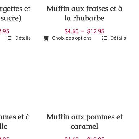
gettes et
Muffin aux fraises et à
 sucre)
la rhubarbe
Plage
Plage
2.95
$
4.60
–
$
12.95
Détails
Choix des options
Détails
de
de
Ce
prix :
prix :
produit
$4.60
$4.60
a
à
à
plusieurs
$12.95
$12.95
variations.
Les
options
peuvent
être
mmes et à
Muffin aux pommes et
choisies
lle
caramel
sur
la