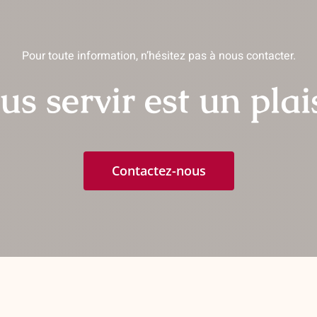
ions
vent
Pour toute information, n’hésitez pas à nous contacter.
isies
us servir est un plais
e
uit
Contactez-nous