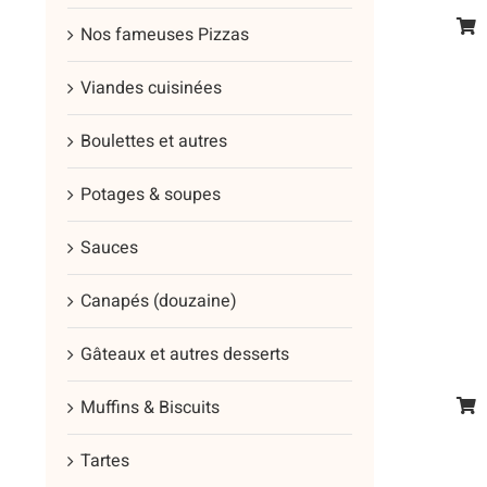
du
Nos fameuses Pizzas
Ce
prod
prod
Viandes cuisinées
a
plus
Boulettes et autres
vari
Les
Potages & soupes
opt
Sauces
peu
être
Canapés (douzaine)
cho
sur
Gâteaux et autres desserts
la
pag
Muffins & Biscuits
Ce
du
prod
Tartes
prod
a