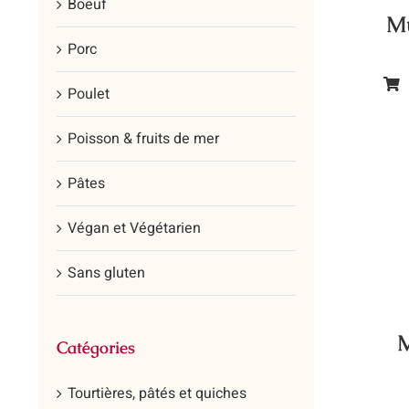
Boeuf
Mu
Porc
Poulet
Ce
prod
Poisson & fruits de mer
a
plus
Pâtes
vari
Les
Végan et Végétarien
opt
Sans gluten
peu
être
cho
M
Catégories
sur
la
Tourtières, pâtés et quiches
pag