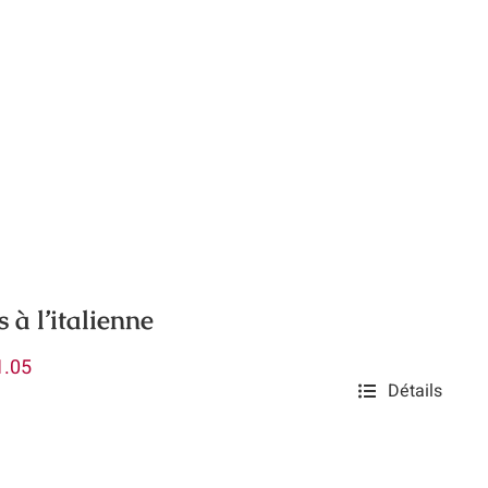
 à l’italienne
Plage
1.05
Détails
de
prix :
$9.20
à