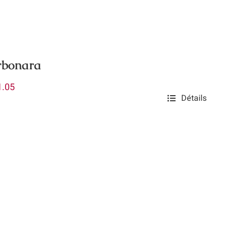
rbonara
Plage
1.05
Détails
de
prix :
$7.90
à
$31.05