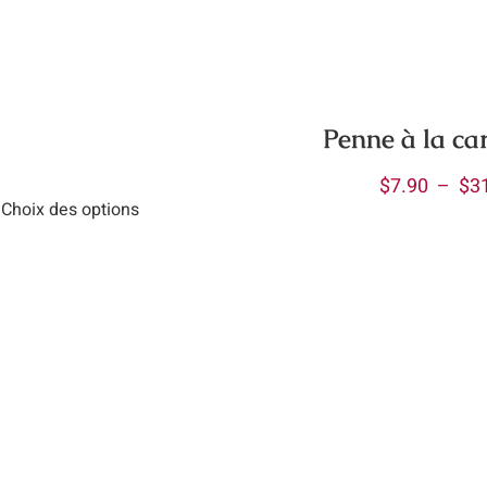
Penne à la ca
$
7.90
–
$
3
Choix des options
uit
ieurs
ations.
ions
vent