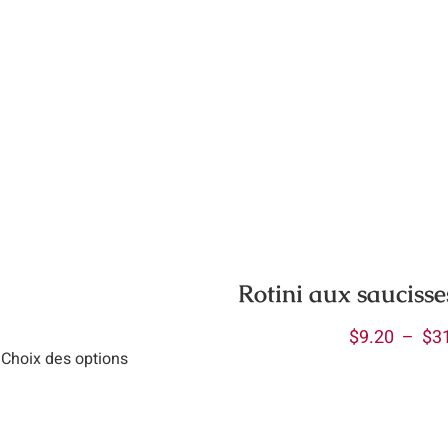
Rotini aux saucisses
$
9.20
–
$
3
Choix des options
uit