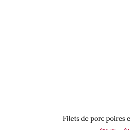
isies
e
uit
Filets de porc poires 