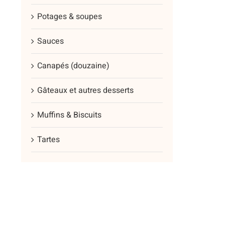
plus
Potages & soupes
vari
Les
Sauces
opt
peu
Canapés (douzaine)
être
cho
Gâteaux et autres desserts
sur
Muffins & Biscuits
la
pag
Tartes
du
prod