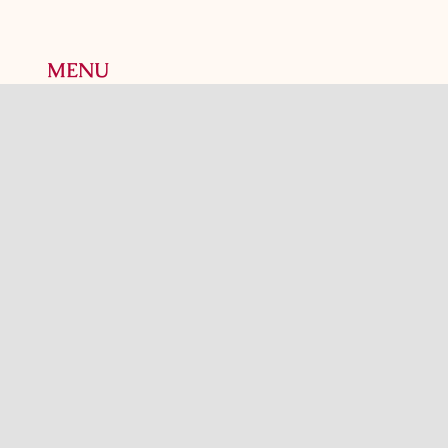
MENU
Accueil
Notre histoire
Prêt-à-manger
Boutique
Heures d’ouverture
Politique de confidentialité
Contact