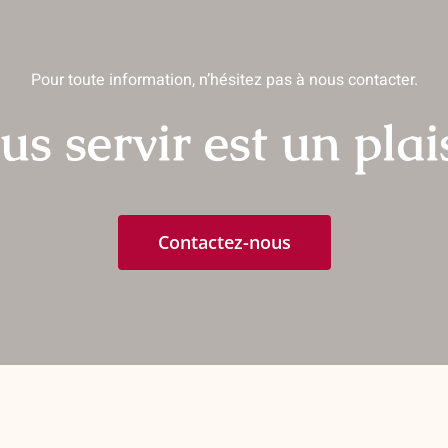
ions
options
vent
peuvent
être
Pour toute information, n’hésitez pas à nous contacter.
isies
choisies
sur
us servir est un plais
la
e
page
du
uit
produit
Contactez-nous