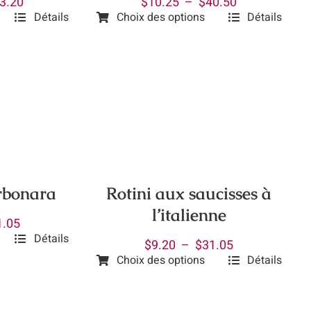
Plage
Plage
$
10.25
–
$
40.50
3.20
du
Choix des options
Détails
Détails
de
de
Ce
produit
prix :
prix :
produit
$10.25
$10.75
a
à
à
plusieurs
$40.50
$43.20
variations.
Les
options
peuvent
être
rbonara
Rotini aux saucisses à
choisies
l’italienne
sur
Plage
1.05
Détails
la
de
Plage
$
9.20
–
$
31.05
page
prix :
Choix des options
Détails
de
Ce
$7.90
du
prix :
produit
à
produit
$9.20
a