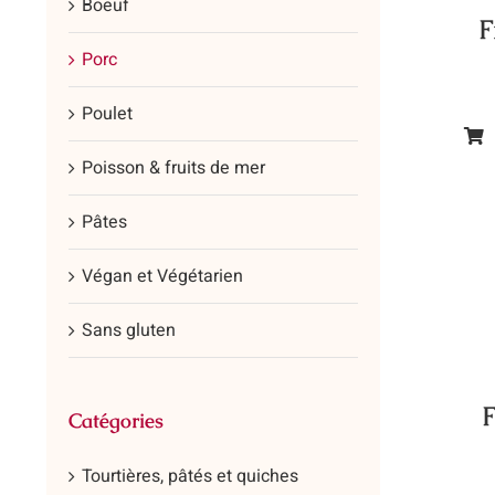
Boeuf
F
Porc
Poulet
Ce
Poisson & fruits de mer
prod
a
Pâtes
plus
vari
Végan et Végétarien
Les
Sans gluten
opt
peu
être
F
Catégories
cho
sur
Tourtières, pâtés et quiches
la