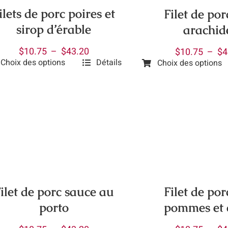
ilets de porc poires et
Filet de po
sirop d’érable
arachid
Plage
$
10.75
–
$
43.20
$
10.75
–
$
4
Choix des options
Détails
Choix des options
de
Ce
prix :
uit
produit
$10.75
a
à
ieurs
plusieurs
$43.20
ations.
variations.
Les
ions
options
vent
peuvent
être
ilet de porc sauce au
Filet de po
isies
choisies
porto
pommes et 
sur
la