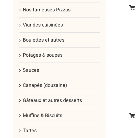
pag
Nos fameuses Pizzas
Ce
du
prod
prod
Viandes cuisinées
a
plus
Boulettes et autres
vari
Les
Potages & soupes
opt
Sauces
peu
être
Canapés (douzaine)
cho
sur
Gâteaux et autres desserts
la
pag
Muffins & Biscuits
Ce
du
prod
Tartes
prod
a