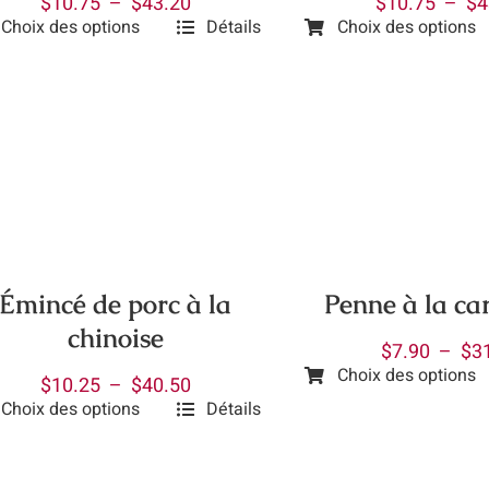
Plage
$
10.75
–
$
43.20
$
10.75
–
$
4
e
page
Choix des options
Détails
Choix des options
de
Ce
du
prix :
uit
produit
uit
produit
$10.75
a
à
ieurs
plusieurs
$43.20
ations.
variations.
Les
ions
options
vent
peuvent
être
Penne à la ca
Émincé de porc à la
isies
choisies
chinoise
sur
$
7.90
–
$
3
Choix des options
la
Plage
$
10.25
–
$
40.50
Ce
e
page
Choix des options
Détails
de
produit
du
prix :
a
uit
uit
produit
$10.25
plusieurs