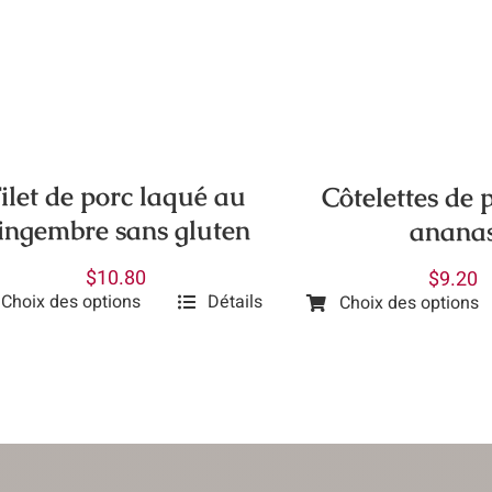
à
variations.
ieurs
$40.50
Les
ations.
options
peuvent
ions
être
vent
choisies
ilet de porc laqué au
Côtelettes de 
sur
isies
ingembre sans gluten
anana
la
page
$
10.80
$
9.20
du
e
Choix des options
Détails
Choix des options
Ce
produit
uit
produit
uit
a
ieurs
plusieurs
ations.
variations.
Les