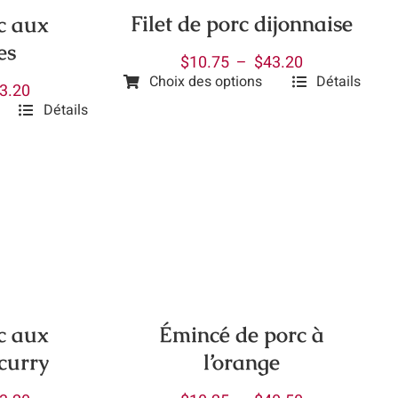
Filet de porc dijonnaise
rc aux
es
Plage
$
10.75
–
$
43.20
Choix des options
Détails
de
Plage
3.20
Ce
prix :
Détails
de
produit
$10.75
prix :
a
à
$10.75
plusieurs
$43.20
à
variations.
$43.20
Les
options
peuvent
être
choisies
Émincé de porc à
rc aux
sur
l’orange
curry
la
page