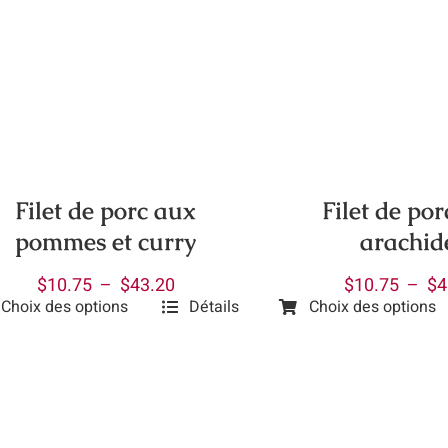
uit
$10.75
a
à
plusieurs
ieurs
$43.20
variations.
ations.
Les
options
ions
peuvent
vent
être
Filet de po
Filet de porc aux
choisies
isies
arachid
pommes et curry
sur
la
Plage
$
10.75
–
$
4
$
10.75
–
$
43.20
page
e
Choix des options
Choix des options
Détails
de
Ce
du
prix :
produit
uit
produit
uit
$10.75
a
à
plusieurs
ieurs
$43.20
variations.
ations.