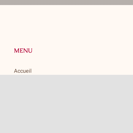
MENU
Accueil
Notre histoire
Prêt-à-manger
Boutique
Heures d’ouverture