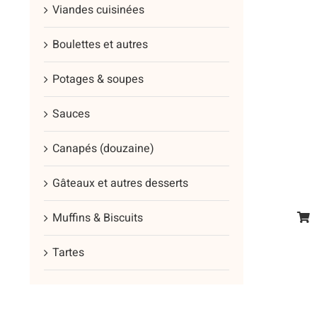
prod
Viandes cuisinées
a
plus
Boulettes et autres
vari
Les
Potages & soupes
opt
Sauces
peu
être
Canapés (douzaine)
cho
sur
Gâteaux et autres desserts
la
pag
Muffins & Biscuits
Ce
du
prod
Tartes
prod
a
plus
vari