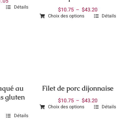
Plage
1.05
Détails
de
Plage
$
10.75
–
$
43.20
prix :
Choix des options
Détails
de
Ce
$7.90
prix :
produit
à
$10.75
a
$31.05
à
plusieurs
$43.20
variations.
Les
options
peuvent
être
laqué au
Filet de porc dijonnaise
choisies
s gluten
sur
Plage
$
10.75
–
$
43.20
Choix des options
Détails
la
de
Ce
prix :
page
Détails
produit
$10.75
du
a