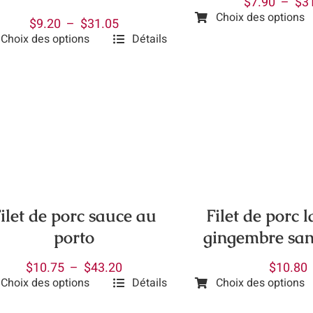
$
7.90
–
$
3
Choix des options
Plage
$
9.20
–
$
31.05
Ce
Choix des options
Détails
de
produit
prix :
a
uit
$9.20
plusieurs
à
variations.
ieurs
$31.05
Les
ations.
options
peuvent
ions
être
vent
choisies
Filet de porc 
ilet de porc sauce au
sur
isies
gingembre san
porto
la
page
Plage
$
10.80
$
10.75
–
$
43.20
du
e
Choix des options
Choix des options
Détails
de
Ce
produit
prix :
produit
uit