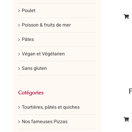
Poulet
Ce
Poisson & fruits de mer
prod
a
Pâtes
plus
vari
Végan et Végétarien
Les
Sans gluten
opt
peu
être
F
Catégories
cho
sur
Tourtières, pâtés et quiches
la
pag
Nos fameuses Pizzas
Ce
du
prod