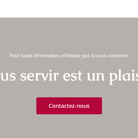
Les
options
ions
peuvent
vent
être
choisies
isies
sur
la
Pour toute information, n’hésitez pas à nous contacter.
page
e
us servir est un plais
du
produit
uit
Contactez-nous