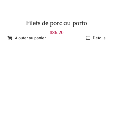
choisies
sur
la
Filets de porc au porto
page
$
36.20
du
Ajouter au panier
Détails
produit