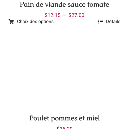
la
Pain de viande sauce tomate
page
Plage
$
12.15
–
$
27.00
du
Choix des options
Détails
de
produit
Ce
prix :
produit
$12.15
a
à
plusieurs
$27.00
variations.
Les
options
peuvent
être
choisies
sur
la
Poulet pommes et miel
page