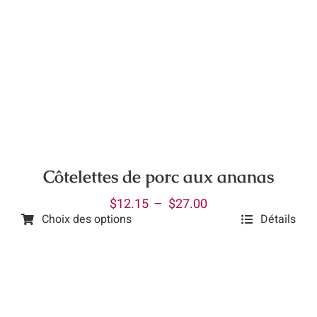
à
plusieurs
$19.45
variations.
Les
options
peuvent
être
choisies
sur
la
Côtelettes de porc aux ananas
page
Plage
$
12.15
–
$
27.00
du
Choix des options
Détails
de
produit
Ce
prix :
produit
$12.15
a
à
plusieurs
$27.00
variations.