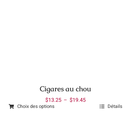
Cigares au chou
Plage
$
13.25
–
$
19.45
Choix des options
Détails
de
Ce
prix :
produit
$13.25
a