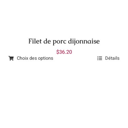
peuvent
être
choisies
sur
la
Filet de porc dijonnaise
page
$
36.20
du
Choix des options
Détails
produit
Ce
produit
a
plusieurs
variations.
Les
options
peuvent
être