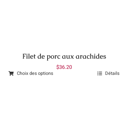
Les
options
peuvent
être
choisies
sur
la
Filet de porc aux arachides
page
$
36.20
du
Choix des options
Détails
produit
Ce
produit
a
plusieurs
variations.
Les
options