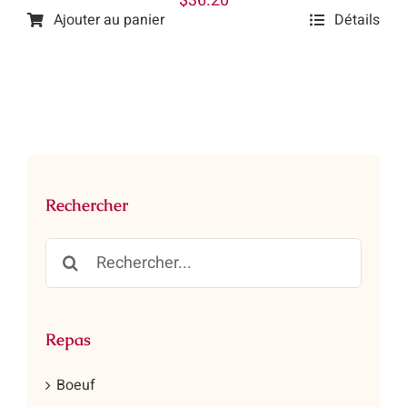
$
36.20
du
Ajouter au panier
Détails
produit
Rechercher
Rechercher:
Repas
Boeuf