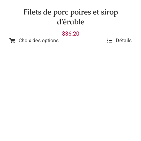
Filets de porc poires et sirop
d’érable
$
36.20
Choix des options
Détails
Ce
produit
a
plusieurs
variations.
Les
options
peuvent
être
choisies
sur