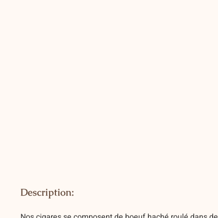
Description:
Nos cigares se composent de boeuf haché roulé dans des f