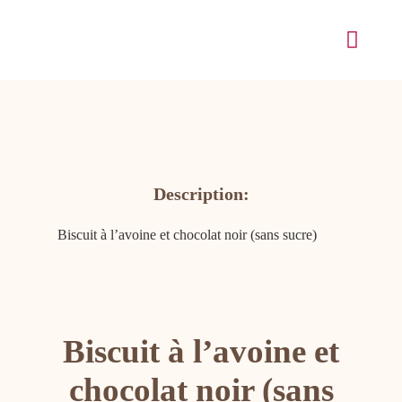
Passer
au
Naviga
contenu
à
bascul
Accueil
Notre histoire
Description:
Prêt-à-manger
Biscuit à l’avoine et chocolat noir (sans sucre)
Boutique
Repas pour garde
Biscuit à l’avoine et
Heures d’ouvertu
chocolat noir (sans