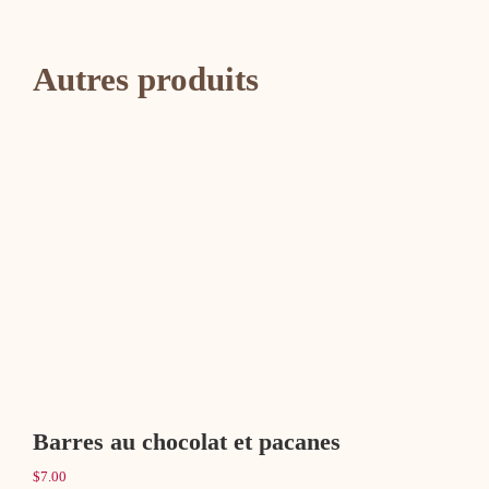
à
l'avoine
Autres produits
et
chocolat
noir
(sans
sucre)
Ajouter au panier
Détails
Barres au chocolat et pacanes
$
7.00