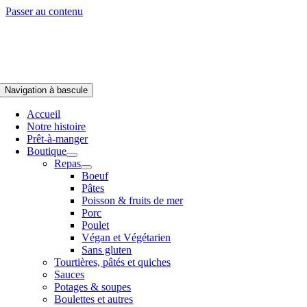
Passer au contenu
Navigation à bascule
Accueil
Notre histoire
Prêt-à-manger
Boutique
Repas
Boeuf
Pâtes
Poisson & fruits de mer
Porc
Poulet
Végan et Végétarien
Sans gluten
Tourtières, pâtés et quiches
Sauces
Potages & soupes
Boulettes et autres