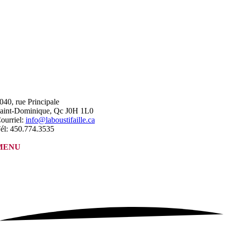
040, rue Principale
aint-Dominique, Qc J0H 1L0
ourriel:
info@laboustifaille.ca
él: 450.774.3535
MENU