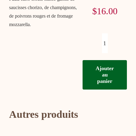
saucisses chorizo, de champignons,
$
16.00
Contact
de poivrons rouges et de fromage
mozzarella.
Panier
quantité
Mon compte
de
Ajouter
Pizza
au
Chorizo
panier
8po
Autres produits
Ajouter
Ajouter
Choix
Choix
au
au
des
des
panier
panier
options
options