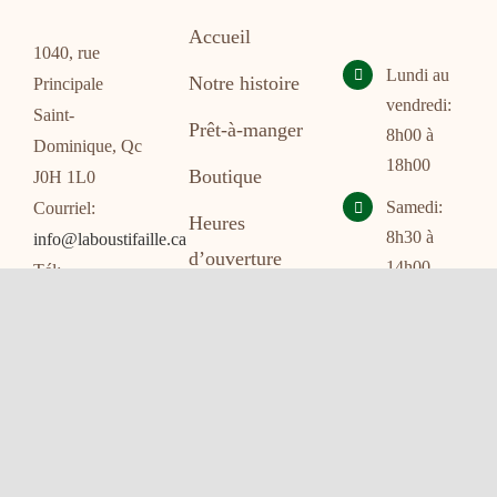
Accueil
1040, rue
Lundi au
Notre histoire
Principale
vendredi:
Saint-
Prêt-à-manger
8h00 à
Dominique, Qc
18h00
Boutique
J0H 1L0
Samedi:
Courriel:
Heures
8h30 à
info@laboustifaille.ca
d’ouverture
14h00
Tél:
450.774.3535
Politique de
Dimanche:
confidentialité
FERMÉ
Contact