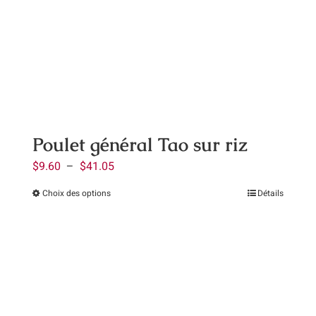
options
peuvent
être
choisies
sur
la
page
Poulet général Tao sur riz
du
Plage
$
9.60
–
$
41.05
produit
de
Choix des options
Détails
Ce
prix :
produit
$9.60
a
à
plusieurs
$41.05
variations.
Les
options