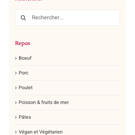
être
Rechercher:
choisies
sur
la
page
Repas
du
produit
Boeuf
Porc
Poulet
Poisson & fruits de mer
Pâtes
Végan et Végétarien