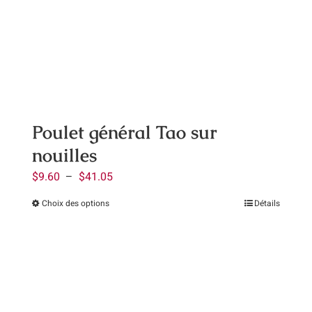
options
peuvent
être
choisies
sur
la
page
Poulet général Tao sur
du
nouilles
produit
Plage
$
9.60
–
$
41.05
de
Choix des options
Détails
Ce
prix :
produit
$9.60
a
à
plusieurs
$41.05
variations.
Les