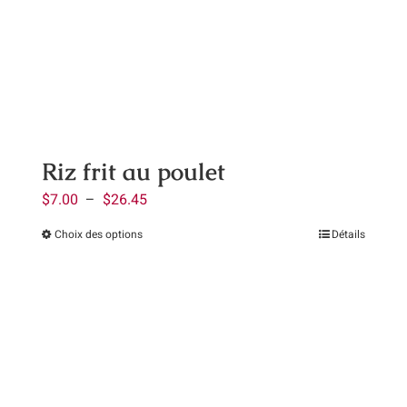
peuvent
être
choisies
sur
la
page
Riz frit au poulet
du
Plage
$
7.00
–
$
26.45
produit
de
Choix des options
Détails
Ce
prix :
produit
$7.00
a
à
plusieurs
$26.45
variations.
Les
options