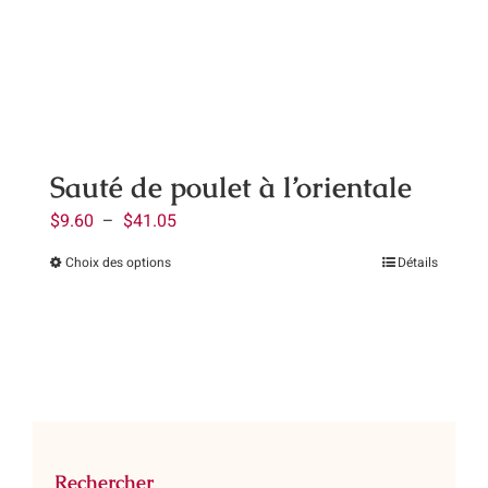
peuvent
être
choisies
sur
la
page
Sauté de poulet à l’orientale
du
Plage
$
9.60
–
$
41.05
produit
de
Choix des options
Détails
Ce
prix :
produit
$9.60
a
à
plusieurs
$41.05
variations.
Les
options
peuvent
Rechercher