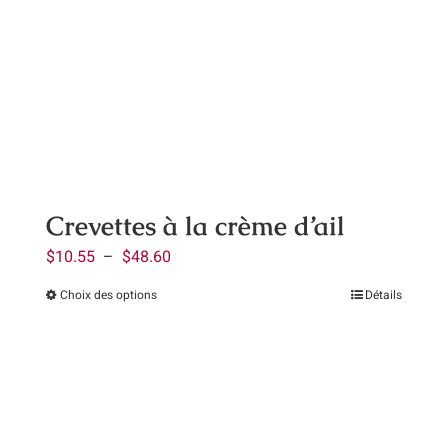
Contact
Panier
Mon compte
Crevettes à la crème d’ail
Plage
$
10.55
–
$
48.60
de
Choix des options
Détails
Ce
prix :
produit
$10.55
a
à
plusieurs
$48.60
variations.
Les