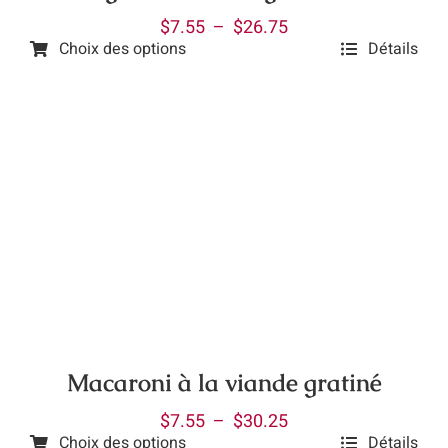
page
Plage
$
7.55
–
$
26.75
du
Choix des options
Détails
de
produit
Ce
prix :
produit
$7.55
a
à
plusieurs
$26.75
variations.
Les
options
peuvent
être
choisies
sur
la
Macaroni à la viande gratiné
page
Plage
$
7.55
–
$
30.25
du
Choix des options
Détails
de