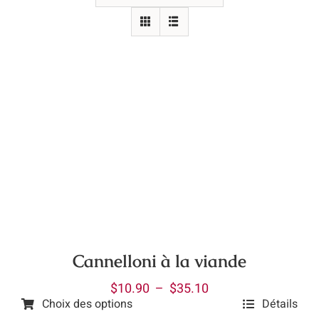
Cannelloni à la viande
Plage
$
10.90
–
$
35.10
Choix des options
Détails
de
Ce