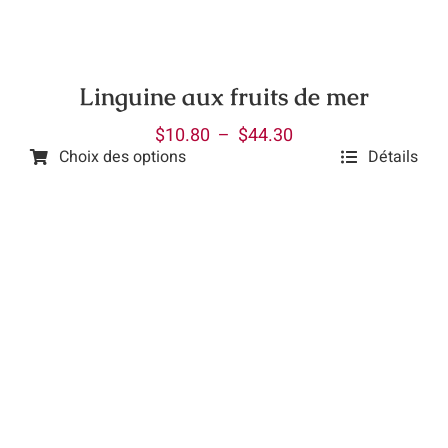
choisies
sur
la
Linguine aux fruits de mer
page
Plage
$
10.80
–
$
44.30
du
Choix des options
Détails
de
produit
Ce
prix :
produit
$10.80
a
à
plusieurs
$44.30
variations.
Les
options
peuvent
être
choisies