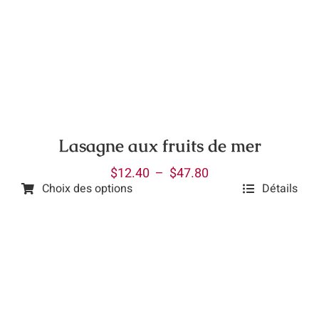
Les
options
peuvent
être
choisies
sur
la
Lasagne aux fruits de mer
page
Plage
$
12.40
–
$
47.80
du
Choix des options
Détails
de
produit
Ce
prix :
produit
$12.40
a
à
plusieurs
$47.80
variations.
Les
options