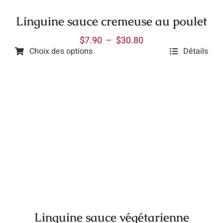
sur
la
Linguine sauce cremeuse au poulet
page
Plage
$
7.90
–
$
30.80
du
Choix des options
Détails
de
produit
Ce
prix :
produit
$7.90
a
à
plusieurs
$30.80
variations.
Les
options
peuvent
être
choisies
sur
la
Linguine sauce végétarienne