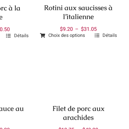
Rotini aux saucisses à
rc à la
l’italienne
e
Plage
Plage
$
9.20
–
$
31.05
0.50
Choix des options
Détails
Détails
de
de
Ce
prix :
prix :
produit
$9.20
$10.25
a
à
à
plusieurs
$31.05
$40.50
variations.
Les
options
peuvent
être
sauce au
Filet de porc aux
choisies
arachides
sur
la