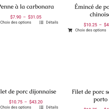
Penne à la carbonara
Émincé de po
chinois
Plage
$
7.90
–
$
31.05
Choix des options
Détails
de
$
10.25
–
$
4
prix :
Choix des options
uit
Ce
$7.90
produit
à
ieurs
a
$31.05
ations.
plusieurs
variations.
ions
Les
vent
options
peuvent
isies
être
ilet de porc dijonnaise
Filet de porc 
choisies
porto
sur
Plage
$
10.75
–
$
43.20
e
Choix des options
Détails
la
de