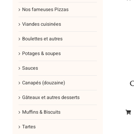
Ce
du
Nos fameuses Pizzas
prod
prod
a
Viandes cuisinées
plus
vari
Boulettes et autres
Les
opt
Potages & soupes
peu
Sauces
être
cho
C
Canapés (douzaine)
sur
la
Gâteaux et autres desserts
pag
du
Muffins & Biscuits
Ce
prod
prod
Tartes
a