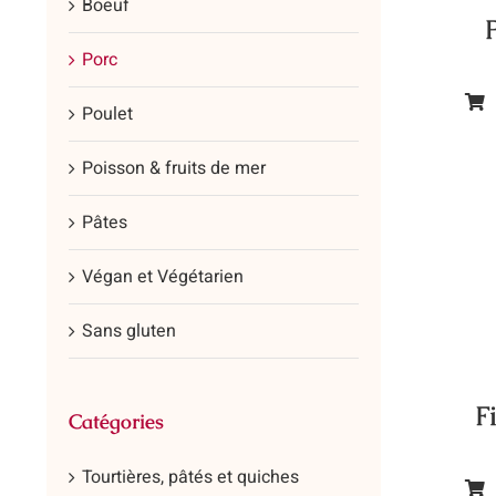
Boeuf
Porc
Poulet
Ce
prod
Poisson & fruits de mer
a
plus
Pâtes
vari
Les
Végan et Végétarien
opt
Sans gluten
peu
être
cho
F
Catégories
sur
la
Tourtières, pâtés et quiches
pag