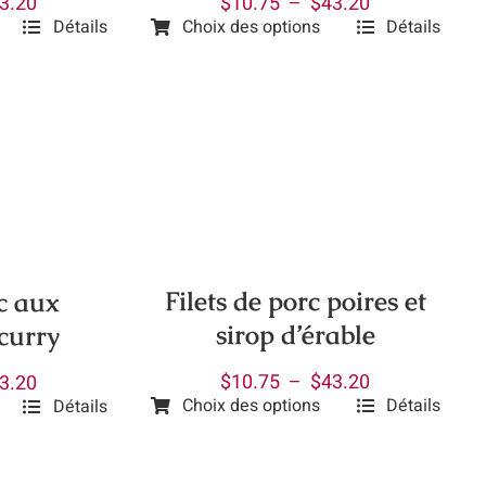
Plage
Plage
3.20
$
10.75
–
$
43.20
page
Détails
Choix des options
Détails
de
de
Ce
du
prix :
prix :
produit
produit
$10.75
$10.75
a
à
à
plusieurs
$43.20
$43.20
variations.
Les
options
peuvent
être
Filets de porc poires et
rc aux
choisies
sirop d’érable
curry
sur
la
Plage
$
10.75
–
$
43.20
Plage
3.20
page
Choix des options
Détails
Détails
de
de
Ce
du
prix :
prix :
produit
produit
$10.75
$10.75
a