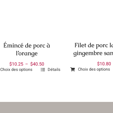
ieurs
plusieurs
ations.
variations.
Les
ions
options
vent
peuvent
être
Filet de porc 
Émincé de porc à
isies
choisies
gingembre san
l’orange
sur
la
Plage
$
10.80
$
10.25
–
$
40.50
e
page
Choix des options
Choix des options
Détails
de
Ce
du
prix :
produit
uit
uit
produit
$10.25
a
à
plusieurs
ieurs
$40.50
variations.
ations.
Les