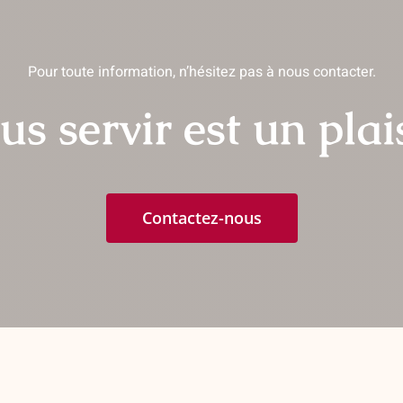
options
ions
peuvent
vent
être
Pour toute information, n’hésitez pas à nous contacter.
choisies
isies
sur
us servir est un plais
la
page
e
du
produit
uit
Contactez-nous