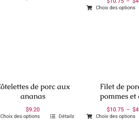
$
10.75
–
$
4
prix :
page
Choix des options
uit
Ce
uit
$10.75
du
produit
à
produit
ieurs
a
$43.20
ations.
plusieurs
variations.
ions
Les
vent
options
peuvent
isies
être
ôtelettes de porc aux
Filet de po
choisies
ananas
pommes et 
sur
e
la
$
9.20
$
10.75
–
$
4
page
Choix des options
Détails
Choix des options
Ce
uit
du
uit
produit
produit
a