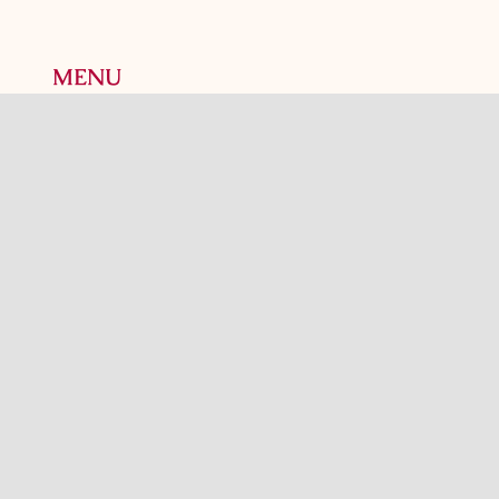
MENU
Accueil
Notre histoire
Prêt-à-manger
Boutique
Heures d’ouverture
Politique de confidentialité
Contact