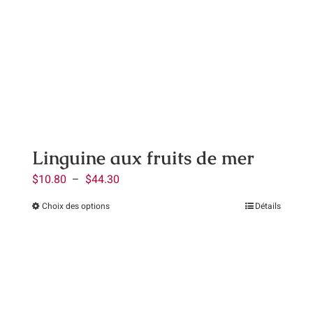
Contact
Panier
Mon compte
Linguine aux fruits de mer
Plage
$
10.80
–
$
44.30
de
Choix des options
Détails
Ce
prix :
produit
$10.80
a
à
plusieurs
$44.30
variations.
Les