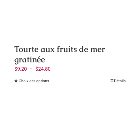
être
choisies
sur
la
page
Tourte aux fruits de mer
du
gratinée
produit
Plage
$
9.20
–
$
24.80
de
Choix des options
Détails
Ce
prix :
produit
$9.20
a
à
plusieurs
$24.80
variations.
Les
options