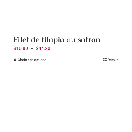
être
choisies
sur
la
page
Filet de tilapia au safran
du
Plage
$
10.80
–
$
44.30
produit
de
Choix des options
Détails
Ce
prix :
produit
$10.80
a
à
plusieurs
$44.30
variations.
Les
options
peuvent
être