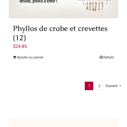
sur
la
page
Phyllos de crabe et crevettes
du
(12)
produit
$
24.85
Ajouter au panier
Détails
1
2
Suivant