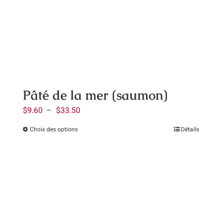
options
peuvent
être
choisies
sur
la
page
Pâté de la mer (saumon)
du
Plage
$
9.60
–
$
33.50
produit
de
Choix des options
Détails
Ce
prix :
produit
$9.60
a
à
plusieurs
$33.50
variations.
Les
options