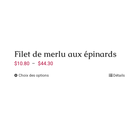
peuvent
être
choisies
sur
la
page
Filet de merlu aux épinards
du
Plage
$
10.80
–
$
44.30
produit
de
Choix des options
Détails
Ce
prix :
produit
$10.80
a
à
plusieurs
$44.30
variations.
Les
options
peuvent