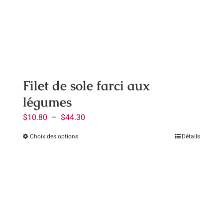
peuvent
être
choisies
sur
la
page
Filet de sole farci aux
du
légumes
produit
Plage
$
10.80
–
$
44.30
de
Choix des options
Détails
Ce
prix :
produit
$10.80
a
à
plusieurs
$44.30
variations.
Les
options