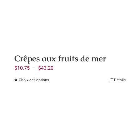
peuvent
être
choisies
sur
la
page
Crêpes aux fruits de mer
du
Plage
$
10.75
–
$
43.20
produit
de
Choix des options
Détails
Ce
prix :
produit
$10.75
a
à
plusieurs
$43.20
variations.
Les
options