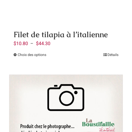
choisies
sur
la
page
Filet de tilapia à l’italienne
du
Plage
$
10.80
–
$
44.30
produit
de
Choix des options
Détails
Ce
prix :
produit
$10.80
a
à
plusieurs
$44.30
variations.
Les
options
peuvent
être
choisies