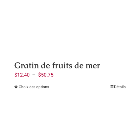
options
peuvent
être
choisies
sur
la
page
Gratin de fruits de mer
du
Plage
$
12.40
–
$
50.75
produit
de
Choix des options
Détails
Ce
prix :
produit
$12.40
a
à
plusieurs
$50.75
variations.
Les