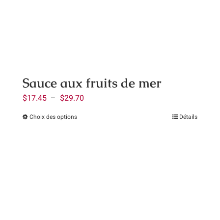
peuvent
être
choisies
sur
la
page
Sauce aux fruits de mer
du
Plage
$
17.45
–
$
29.70
produit
de
Choix des options
Détails
Ce
prix :
produit
$17.45
a
à
plusieurs
$29.70
variations.
Les
options
peuvent