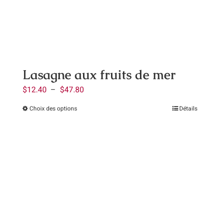
être
choisies
sur
la
page
Lasagne aux fruits de mer
du
Plage
$
12.40
–
$
47.80
produit
de
Choix des options
Détails
Ce
prix :
produit
$12.40
a
à
plusieurs
$47.80
variations.
Les
options
peuvent