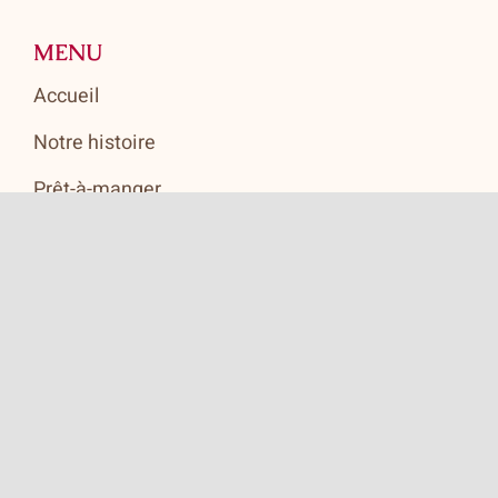
MENU
Accueil
Notre histoire
Prêt-à-manger
Boutique
Heures d’ouverture
Politique de confidentialité
Contact
HEURES D'OUVERTURE