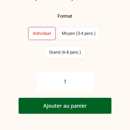
de
Format
prix :
$8.25
Individuel
Moyen (3-4 pers.)
à
Grand (6-8 pers.)
$39.40
quantité
de
Boulettes
Ajouter au panier
de
boeuf