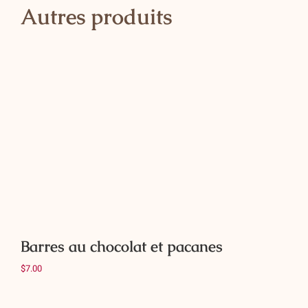
Autres produits
à
l'ananas
Ajouter au panier
Détails
Barres au chocolat et pacanes
$
7.00