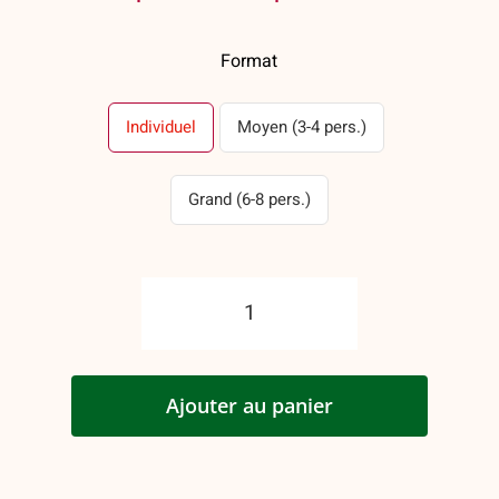
de
Format
prix :
$8.25
Individuel
Moyen (3-4 pers.)
à
Grand (6-8 pers.)
$39.40
quantité
de
Boulettes
Ajouter au panier
de
boeuf