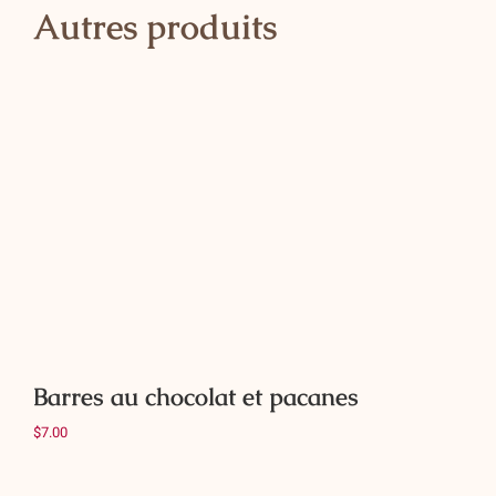
Autres produits
au
cherry
Ajouter au panier
Détails
Barres au chocolat et pacanes
$
7.00