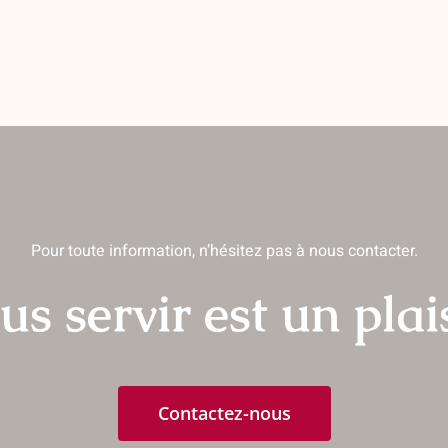
Pour toute information, n’hésitez pas à nous contacter.
us servir est un plais
Contactez-nous