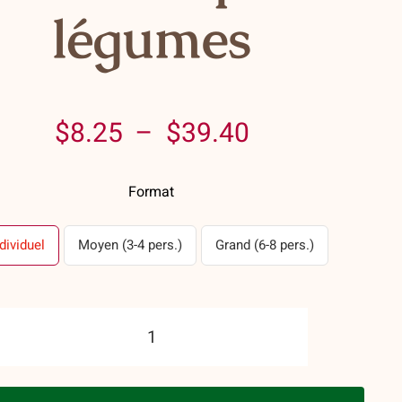
légumes
Plage
$
8.25
–
$
39.40
de
Format
prix :
$8.25
dividuel
Moyen (3-4 pers.)
Grand (6-8 pers.)
à
$39.40
quantité
de