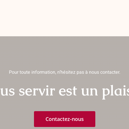
Pour toute information, n’hésitez pas à nous contacter.
us servir est un plais
Contactez-nous