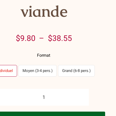
viande
Plage
$
9.80
–
$
38.55
de
Format
prix :
$9.80
dividuel
Moyen (3-4 pers.)
Grand (6-8 pers.)
à
$38.55
quantité
de