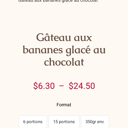
Gâteau aux bananes glacé au chocolat
Contact
Panier
Mon compte
Gâteau aux
bananes glacé au
chocolat
Plage
$
6.30
–
$
24.50
de
Format
prix :
$6.30
6 portions
15 portions
350gr env.