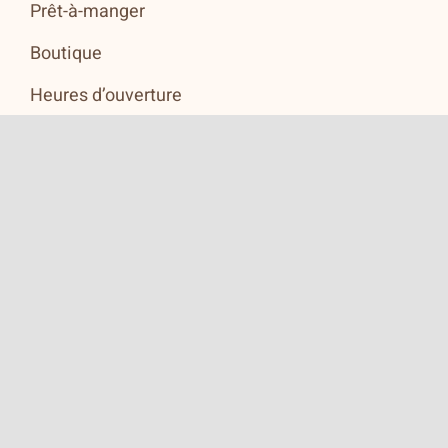
Prêt-à-manger
Boutique
Heures d’ouverture
Politique de confidentialité
Contact
HEURES D'OUVERTURE
Lundi au vendredi: 8h00 à 18h00
Samedi: 8h30 à 14h00
Dimanche: FERMÉ