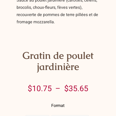
Sauce au poulet jardinière (carottes, celeris,
Contact
brocolis, choux-fleurs, fèves vertes),
recouverte de pommes de terre pillées et de
Panier
fromage mozzarella.
Mon compte
Gratin de poulet
jardinière
Plage
$
10.75
–
$
35.65
de
Format
prix :