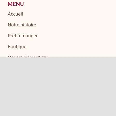
MENU
Accueil
Notre histoire
Prêt-à-manger
Boutique
Heures d’ouverture
Politique de confidentialité
Contact
HEURES D'OUVERTURE
Lundi au vendredi: 8h00 à 18h00