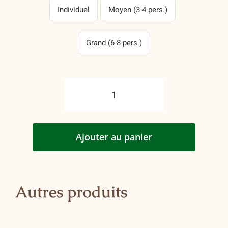
$10.75
Individuel
Moyen (3-4 pers.)
à
Grand (6-8 pers.)
$35.65
quantité
de
Gratin
Ajouter au panier
de
poulet
Autres produits
jardinière