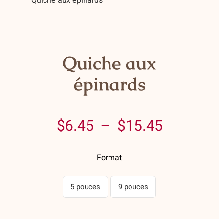
Quiche aux épinards
Contact
Panier
Mon compte
Quiche aux
épinards
Plage
$
6.45
–
$
15.45
de
Format
prix :
$6.45
5 pouces
9 pouces
à