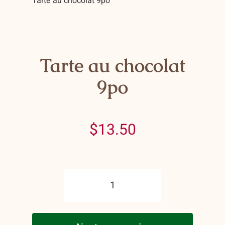
Tarte au chocolat 9po
Contact
Panier
Mon compte
Tarte au chocolat
9po
$
13.50
quantité
de