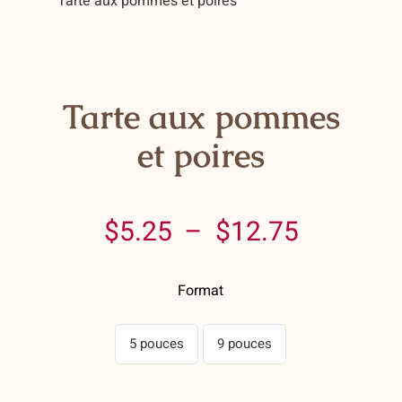
Tarte aux pommes et poires
Contact
Panier
Mon compte
Tarte aux pommes
et poires
Plage
$
5.25
–
$
12.75
de
Format
prix :
$5.25
5 pouces
9 pouces
à