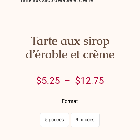
Tarte aux sirop d’érable et crème
Contact
Panier
Mon compte
Tarte aux sirop
d’érable et crème
Plage
$
5.25
–
$
12.75
de
Format
prix :
$5.25
5 pouces
9 pouces
à