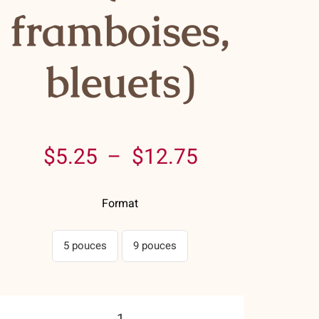
framboises,
bleuets)
Plage
$
5.25
–
$
12.75
de
Format
prix :
$5.25
5 pouces
9 pouces
à
$12.75