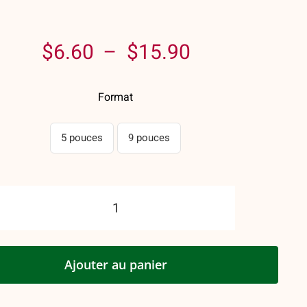
Plage
$
6.60
–
$
15.90
de
Format
prix :
$6.60
5 pouces
9 pouces
à
$15.90
quantité
de
Tourtière
Ajouter au panier
au