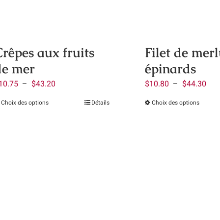
rêpes aux fruits
Filet de mer
de mer
épinards
Plage
Pla
10.75
–
$
43.20
$
10.80
–
$
44.30
de
de
Choix des options
Détails
Choix des options
Ce
Ce
prix :
prix 
produit
produ
$10.75
$10
a
a
à
à
plusieurs
plusi
$43.20
$44
variations.
variat
Les
Les
options
optio
peuvent
peuve
être
être