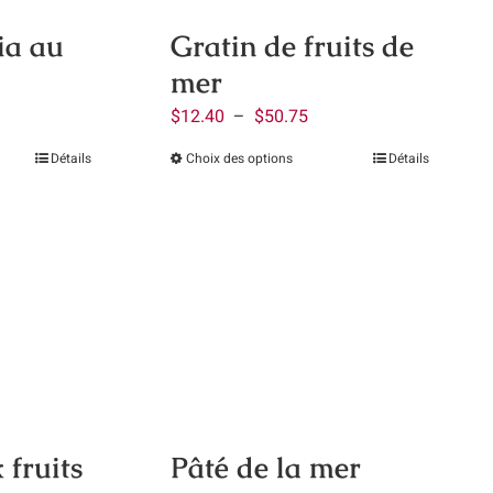
choisies
ies
pia au
Gratin de fruits de
sur
mer
la
page
ge
Plage
$
12.40
–
$
50.75
du
de
Détails
Choix des options
Détails
Ce
produit
it
:
prix :
it
produit
.80
$12.40
a
à
eurs
plusieurs
.30
$50.75
ions.
variations.
Les
ns
options
nt
peuvent
être
ies
choisies
Pâté de la mer
 fruits
sur