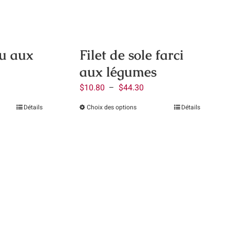
Filet de sole farci
lu aux
aux légumes
Plage
ge
$
10.80
–
$
44.30
de
Choix des options
Détails
Détails
Ce
prix :
:
produit
it
$10.80
.80
a
à
plusieurs
eurs
$44.30
.30
variations.
ions.
Les
options
ns
peuvent
nt
être