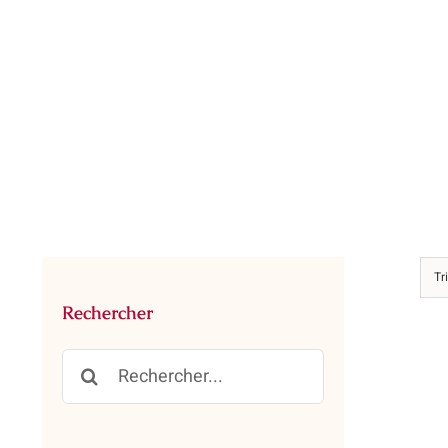
Passer
au
contenu
Tr
Rechercher
Rechercher: