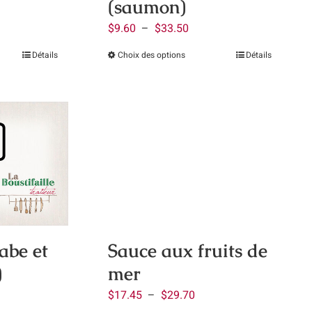
(saumon)
la
page
Plage
ge
$
9.60
–
$
33.50
du
de
Choix des options
Détails
Détails
Ce
it
produit
prix :
:
produit
it
$9.60
.80
a
à
plusieurs
eurs
$33.50
.30
variations.
ions.
Les
options
ns
peuvent
nt
être
choisies
ies
abe et
Sauce aux fruits de
sur
)
mer
la
page
Plage
$
17.45
–
$
29.70
du