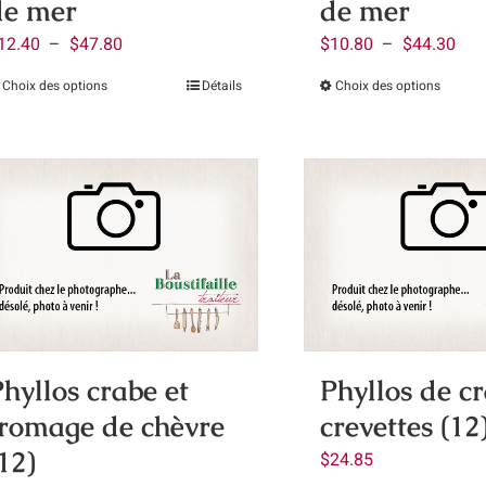
de mer
de mer
la
la
page
page
Plage
Pla
12.40
–
$
47.80
$
10.80
–
$
44.30
du
du
de
de
Choix des options
Détails
Choix des options
Ce
Ce
produit
produ
prix :
prix 
produit
produ
$12.40
$10
a
a
à
à
plusieurs
plusi
$47.80
$44
variations.
variat
Les
Les
options
optio
peuvent
peuve
être
être
choisies
chois
hyllos crabe et
Phyllos de cr
sur
sur
fromage de chèvre
crevettes (12
la
la
page
page
12)
$
24.85
du
du