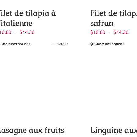
choisies
chois
ilet de tilapia à
Filet de tila
sur
sur
’italienne
safran
la
la
page
page
Plage
Pla
10.80
–
$
44.30
$
10.80
–
$
44.30
du
du
de
de
Choix des options
Détails
Choix des options
Ce
Ce
produit
produ
prix :
prix 
produit
produ
$10.80
$10
a
a
à
à
plusieurs
plusi
$44.30
$44
variations.
variat
Les
Les
options
optio
peuvent
peuve
être
être
choisies
chois
Lasagne aux fruits
Linguine aux
sur
sur