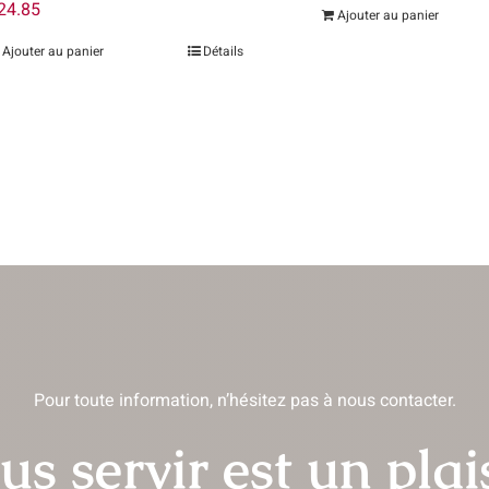
24.85
Ajouter au panier
produit
produ
Ajouter au panier
Détails
Pour toute information, n’hésitez pas à nous contacter.
us servir est un plais