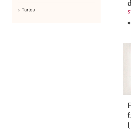
Tartes
$
P
(