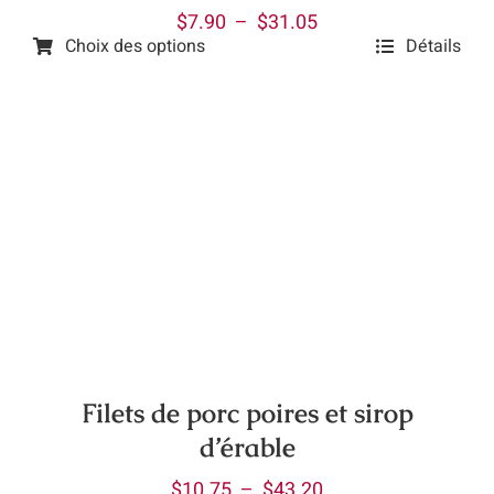
Plage
$
7.90
–
$
31.05
du
Choix des options
Détails
de
produit
Ce
prix :
produit
$7.90
a
à
plusieurs
$31.05
variations.
Les
options
peuvent
être
choisies
sur
la
Filets de porc poires et sirop
page
d’érable
du
Plage
$
10.75
–
$
43.20
produit