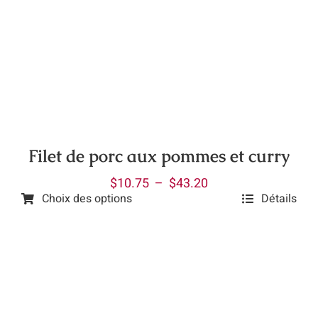
variations.
Les
options
peuvent
être
choisies
sur
la
Filet de porc aux pommes et curry
page
Plage
$
10.75
–
$
43.20
du
Choix des options
Détails
de
produit
Ce
prix :
produit
$10.75
a
à
plusieurs
$43.20
variations.
Les