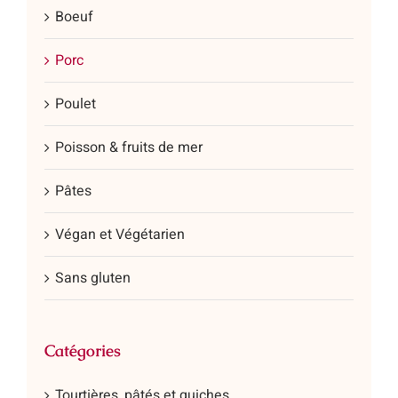
Boeuf
produit
Porc
Poulet
Poisson & fruits de mer
Pâtes
Végan et Végétarien
Sans gluten
Catégories
Tourtières, pâtés et quiches