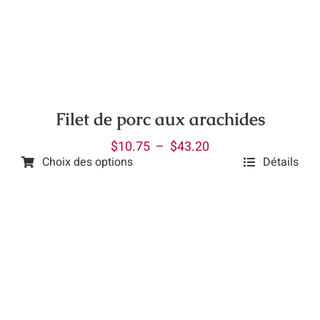
options
peuvent
être
choisies
sur
la
Filet de porc aux arachides
page
Plage
$
10.75
–
$
43.20
du
Choix des options
Détails
de
produit
Ce
prix :
produit
$10.75
a
à
plusieurs
$43.20
variations.
Les
options
peuvent