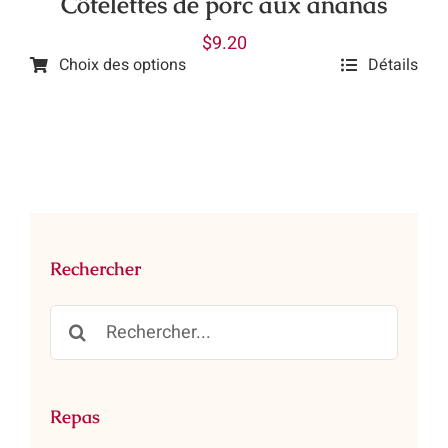
Côtelettes de porc aux ananas
page
$
9.20
du
Choix des options
Détails
produit
Ce
produit
a
plusieurs
variations.
Les
options
Rechercher
peuvent
être
Rechercher:
choisies
sur
la
page
Repas
du