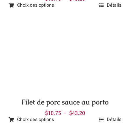
Choix des options
Détails
de
Ce
prix :
produit
$10.75
a
à
plusieurs
$43.20
variations.
Les
options
peuvent
être
choisies
sur
la
Filet de porc sauce au porto
page
Plage
$
10.75
–
$
43.20
du
Choix des options
Détails
de
produit
Ce
prix :