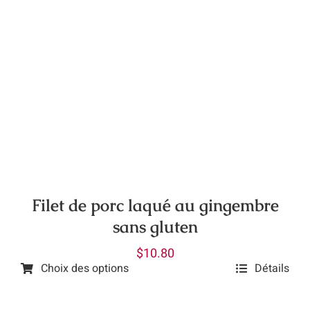
produit
$10.75
a
à
plusieurs
$43.20
variations.
Les
options
peuvent
être
choisies
sur
la
Filet de porc laqué au gingembre
page
sans gluten
du
$
10.80
produit
Choix des options
Détails
Ce
produit