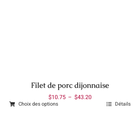
a
plusieurs
variations.
Les
options
peuvent
être
choisies
sur
la
Filet de porc dijonnaise
page
Plage
$
10.75
–
$
43.20
du
Choix des options
Détails
de
produit
Ce
prix :
produit
$10.75
a
à
plusieurs
$43.20