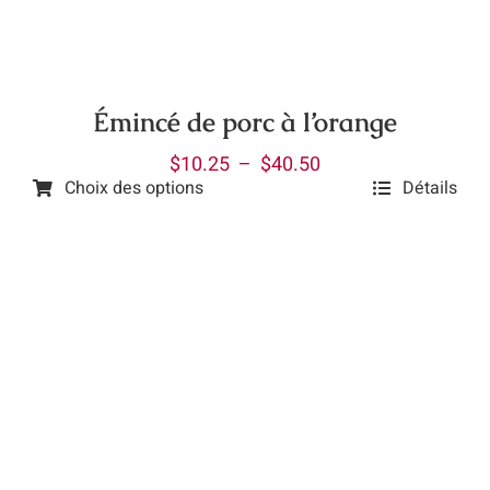
être
choisies
sur
la
Émincé de porc à l’orange
page
Plage
$
10.25
–
$
40.50
du
Choix des options
Détails
de
produit
Ce
prix :
produit
$10.25
a
à
plusieurs
$40.50
variations.
Les
options
peuvent
être
choisies