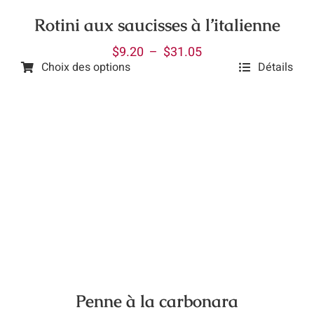
Rotini aux saucisses à l’italienne
Plage
$
9.20
–
$
31.05
Choix des options
Détails
de
Ce
prix :
produit
$9.20
a
à
plusieurs
$31.05
variations.
Les
options
peuvent
être
choisies
sur
la
Penne à la carbonara
page