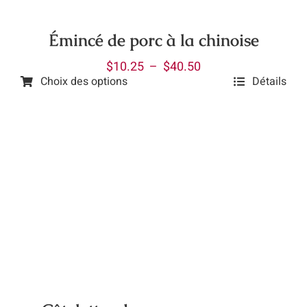
sur
la
Émincé de porc à la chinoise
page
Plage
$
10.25
–
$
40.50
du
Choix des options
Détails
de
produit
Ce
prix :
produit
$10.25
a
à
plusieurs
$40.50
variations.
Les
options
peuvent
être
choisies
sur
la