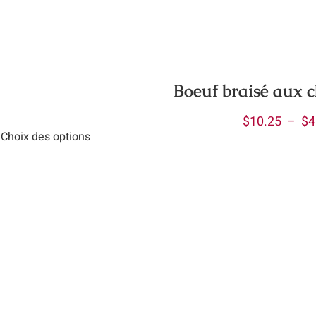
Boeuf braisé aux
$
10.25
–
$
4
Choix des options
uit
ieurs
ations.
ions
vent