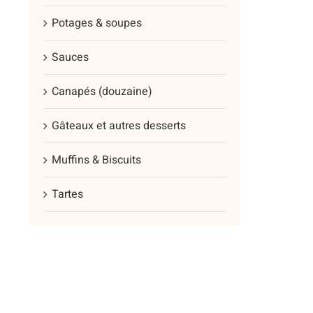
plus
Potages & soupes
vari
Les
Sauces
opt
peu
Canapés (douzaine)
être
cho
Gâteaux et autres desserts
sur
Muffins & Biscuits
la
pag
Tartes
du
prod