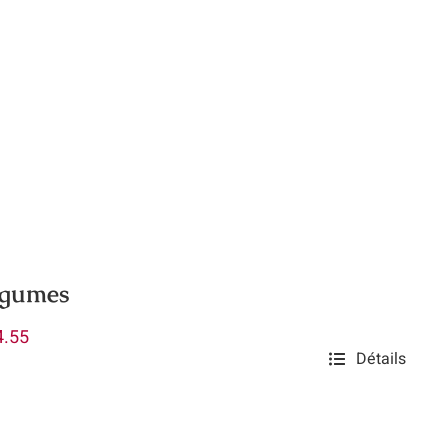
égumes
Plage
4.55
Détails
de
prix :
$8.10
à