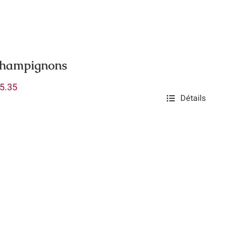
 champignons
Plage
5.35
Détails
de
prix :
$10.25
à
$45.35