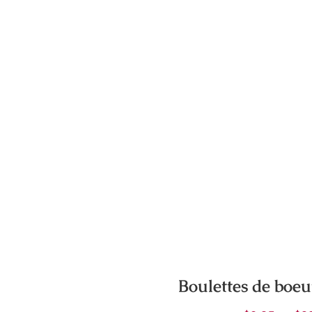
isies
e
uit
Boulettes de boeu