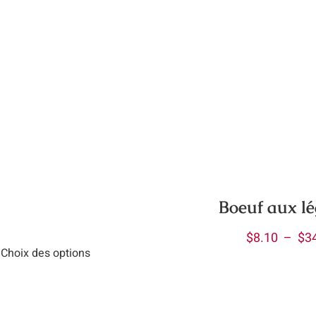
Boeuf aux l
$
8.10
–
$
3
Choix des options
uit